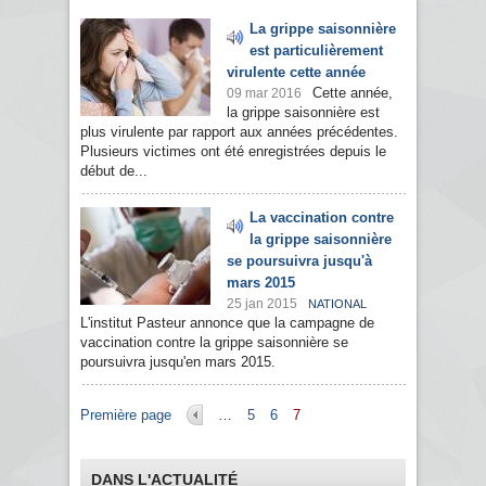
La grippe saisonnière
est particulièrement
virulente cette année
Cette année,
09 mar 2016
la grippe saisonnière est
plus virulente par rapport aux années précédentes.
Plusieurs victimes ont été enregistrées depuis le
début de...
La vaccination contre
la grippe saisonnière
se poursuivra jusqu'à
mars 2015
25 jan 2015
NATIONAL
L'institut Pasteur annonce que la campagne de
vaccination contre la grippe saisonnière se
poursuivra jusqu'en mars 2015.
Pages
Première page
…
5
6
7
DANS L'ACTUALITÉ