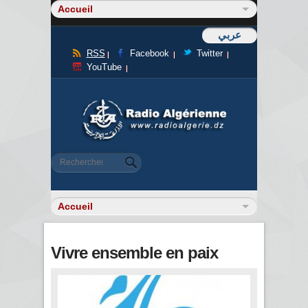
عربي
RSS
Facebook
Twitter
YouTube
Formulaire de recherche
Rechercher
Vivre ensemble en paix