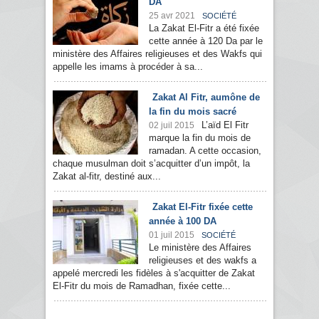
DA
25 avr 2021
SOCIÉTÉ
La Zakat El-Fitr a été fixée
cette année à 120 Da par le
ministère des Affaires religieuses et des Wakfs qui
appelle les imams à procéder à sa...
Zakat Al Fitr, aumône de
la fin du mois sacré
L’aïd El Fitr
02 juil 2015
marque la fin du mois de
ramadan. A cette occasion,
chaque musulman doit s’acquitter d’un impôt, la
Zakat al-fitr, destiné aux...
Zakat El-Fitr fixée cette
année à 100 DA
01 juil 2015
SOCIÉTÉ
Le ministère des Affaires
religieuses et des wakfs a
appelé mercredi les fidèles à s'acquitter de Zakat
El-Fitr du mois de Ramadhan, fixée cette...