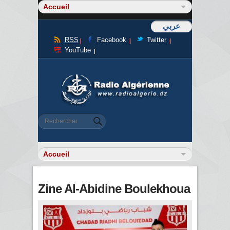
عربي
RSS
Facebook
Twitter
YouTube
Formulaire de recherche
Rechercher
Zine Al-Abidine Boulekhoua