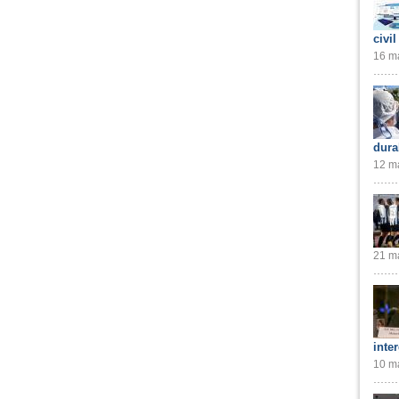
civil
16 ma
dura
12 ma
21 ma
inte
10 ma