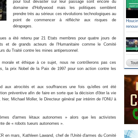
pour tout dévaster sur leur passage sont encore du
domaine d'Hollywood mais les politiques semblent
prendre très au sérieux ces révolutions technologiques au
point de commencer à réfléchir aux risques de
Houcin
dérapages.
renouv
ques a été retenu par 21 Etats membres pour quatre jours de
perts et de grands acteurs de l'Humanitaire comme le Comité
eurs du Traité contre les mines antipersonnel.
morale et éthique à ce sujet, nous ne contrôlerons pas ces
Tout
, la prix Nobel de la Paix de 1997 pour son action contre les
nd aux atrocités et aux souffrances une fois qu'elles ont été
on préventive afin de faire en sorte que la décision d'ôter la vie
hier, Michael Moller, le Directeur général par intérim de l'ONU à
tèmes d'armes létaux autonomes » alors que les activistes
ante de « robots tueurs autonomes ».
ICR en mars, Kathleen Lawand, chef de l'Unité d'armes du Comité