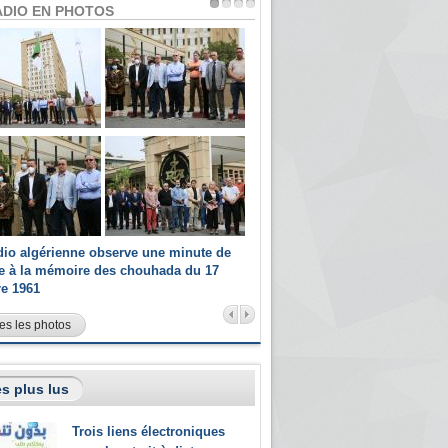
ADIO EN PHOTOS
dio algérienne observe une minute de
Les champions paralympiques 
ce à la mémoire des chouhada du 17
Radio Algérienne et recrutés 
re 1961
sportifs
es les photos
s plus lus
Trois liens électroniques