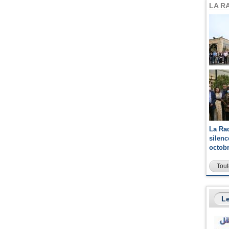
LA R
La Ra
silen
octob
Tout
Le