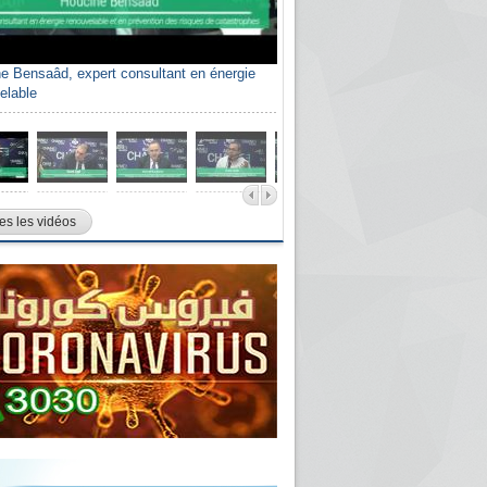
e Bensaâd, expert consultant en énergie
elable
es les vidéos