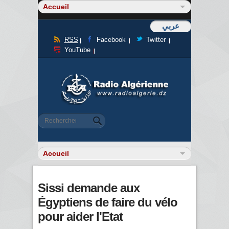
عربي
RSS
Facebook
Twitter
YouTube
Formulaire de recherche
Rechercher
Sissi demande aux
Égyptiens de faire du vélo
pour aider l'Etat