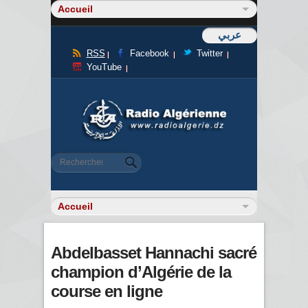
عربي
RSS
Facebook
Twitter
YouTube
Formulaire de recherche
Rechercher
Abdelbasset Hannachi sacré
champion d’Algérie de la
course en ligne