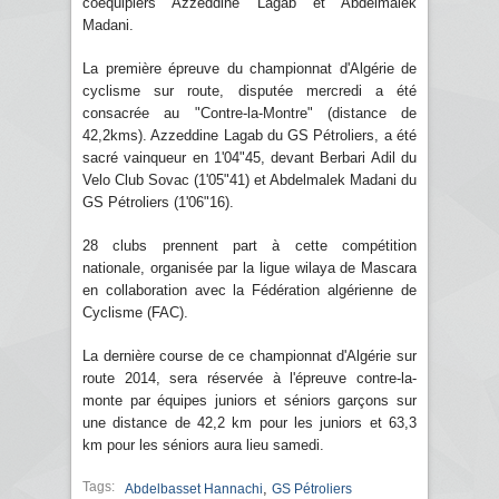
coéquipiers Azzeddine Lagab et Abdelmalek
Madani.
La première épreuve du championnat d'Algérie de
cyclisme sur route, disputée mercredi a été
consacrée au "Contre-la-Montre" (distance de
42,2kms). Azzeddine Lagab du GS Pétroliers, a été
sacré vainqueur en 1'04"45, devant Berbari Adil du
Velo Club Sovac (1'05"41) et Abdelmalek Madani du
GS Pétroliers (1'06"16).
28 clubs prennent part à cette compétition
nationale, organisée par la ligue wilaya de Mascara
en collaboration avec la Fédération algérienne de
Cyclisme (FAC).
La dernière course de ce championnat d'Algérie sur
route 2014, sera réservée à l'épreuve contre-la-
monte par équipes juniors et séniors garçons sur
une distance de 42,2 km pour les juniors et 63,3
km pour les séniors aura lieu samedi.
Tags:
,
Abdelbasset Hannachi
GS Pétroliers