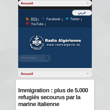
عربي
RSS
Facebook
Twitter
YouTube
Formulaire de recherche
Rechercher
Immigration : plus de 5.000
refugiés secourus par la
marine italienne