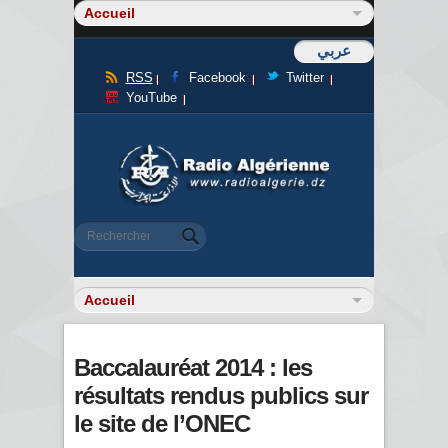
عربي
RSS
Facebook
Twitter
YouTube
Formulaire de recherche
Rechercher
Baccalauréat 2014 : les
résultats rendus publics sur
le site de l’ONEC