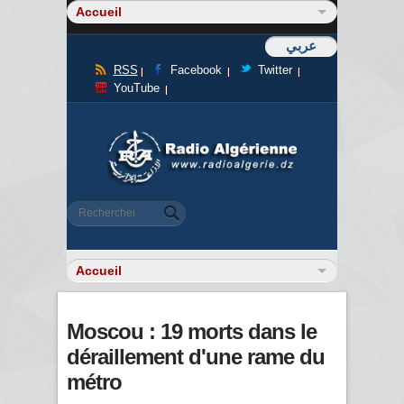
عربي
RSS
Facebook
Twitter
YouTube
Formulaire de recherche
Rechercher
Moscou : 19 morts dans le
déraillement d'une rame du
métro