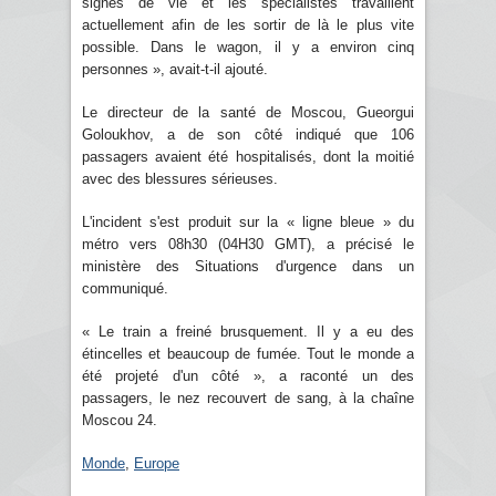
signes de vie et les spécialistes travaillent
actuellement afin de les sortir de là le plus vite
possible. Dans le wagon, il y a environ cinq
personnes », avait-t-il ajouté.
Le directeur de la santé de Moscou, Gueorgui
Goloukhov, a de son côté indiqué que 106
passagers avaient été hospitalisés, dont la moitié
avec des blessures sérieuses.
L'incident s'est produit sur la « ligne bleue » du
métro vers 08h30 (04H30 GMT), a précisé le
ministère des Situations d'urgence dans un
communiqué.
« Le train a freiné brusquement. Il y a eu des
étincelles et beaucoup de fumée. Tout le monde a
été projeté d'un côté », a raconté un des
passagers, le nez recouvert de sang, à la chaîne
Moscou 24.
Monde
,
Europe