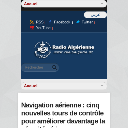
عربي
RSS
Facebook
Twitter
YouTube
Formulaire de recherche
Rechercher
Navigation aérienne : cinq
nouvelles tours de contrôle
pour améliorer davantage la