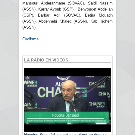
Mansouri Abderahmane (SOVAC), Saidi Nassim
(ASSN), Karrar Ayoub (GSP), Benyoucef Abdellah
(GSP), Barbari Adil (SOVAC), Betira Mouadh
(ASSN), Abdennebi Khaled (ASSN), Kab Hichem
(ASSN).
Cyclisme
LA RADIO EN VIDÉOS
Houcine Bensaâd, expert consultant en énergie