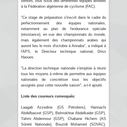
seniors, tous issus des différentes équipes affiliées
à la Fédération algérienne de cyclisme (FAC).
"Ce stage de préparation s'inscrit dans le cadre du
perfectionnement des équipes nationales,
notamment au plan de l'endurance spéciale
(résistance), en vue des championnats du monde,
mais également des championnats arabes qui
auront lieu le mois d'octobre à Annaba", a indiqué à
l'APS, le Directeur technique national, Driss
Haoues.
"La direction technique nationale s'emploie à réunir
tous les moyens à même de permettre aux équipes
nationales de concrétiser tous les objectifs
assignés pour cette nouvelle saison", a-t-il ajouté.
Liste des coureurs convoqués:
Laagab Azzedine (GS Pétroliers), Hannachi
Abdelbasset (GSP), Belmokhtar Abdelkader (GSP),
Yahmi Abdennour (GSP), Chabane Hichem (AS
Sûreté Nationale), Bouzidi Mohamed (SOVAC),