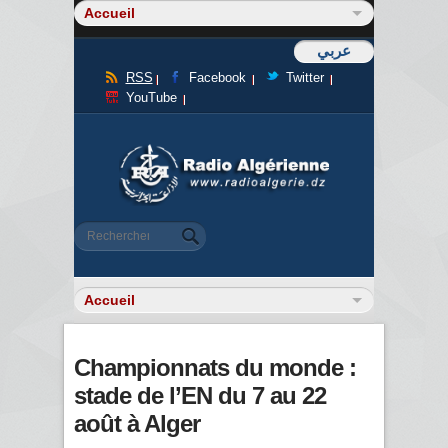
عربي
RSS
Facebook
Twitter
YouTube
Formulaire de recherche
Rechercher
Championnats du monde :
stade de l’EN du 7 au 22
août à Alger