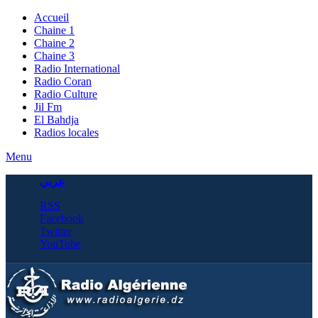
Accueil
Chaine 1
Chaine 2
Chaine 3
Radio International
Radio Coran
Radio Culture
Jil Fm
El Bahdja
Radios locales
Menu
عربي
RSS
Facebook
Twitter
YouTube