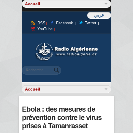
عربي
RSS
Facebook
Twitter
YouTube
Formulaire de recherche
Rechercher
Ebola : des mesures de
prévention contre le virus
prises à Tamanrasset