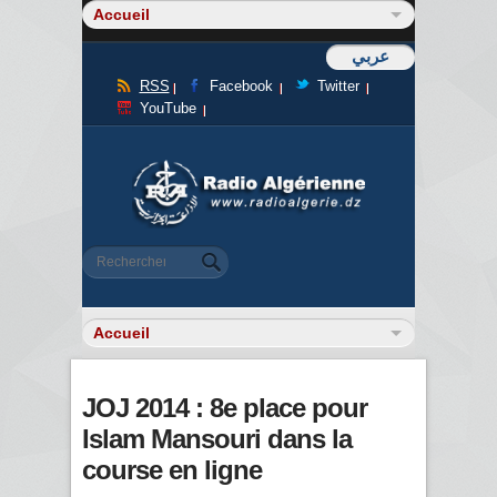
عربي
RSS
Facebook
Twitter
YouTube
Formulaire de recherche
Rechercher
JOJ 2014 : 8e place pour
Islam Mansouri dans la
course en ligne