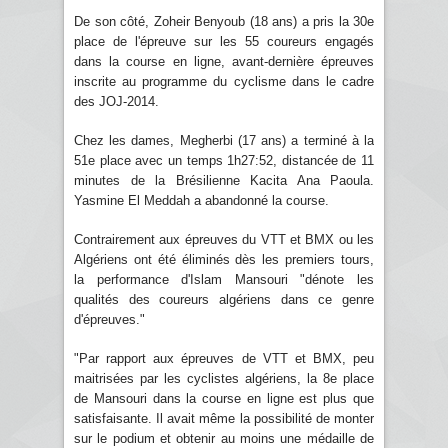
De son côté, Zoheir Benyoub (18 ans) a pris la 30e
place de l'épreuve sur les 55 coureurs engagés
dans la course en ligne, avant-dernière épreuves
inscrite au programme du cyclisme dans le cadre
des JOJ-2014.
Chez les dames, Megherbi (17 ans) a terminé à la
51e place avec un temps 1h27:52, distancée de 11
minutes de la Brésilienne Kacita Ana Paoula.
Yasmine El Meddah a abandonné la course.
Contrairement aux épreuves du VTT et BMX ou les
Algériens ont été éliminés dès les premiers tours,
la performance d'Islam Mansouri "dénote les
qualités des coureurs algériens dans ce genre
d'épreuves."
"Par rapport aux épreuves de VTT et BMX, peu
maitrisées par les cyclistes algériens, la 8e place
de Mansouri dans la course en ligne est plus que
satisfaisante. Il avait même la possibilité de monter
sur le podium et obtenir au moins une médaille de