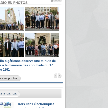
ADIO EN PHOTOS
dio algérienne observe une minute de
Les champions paralympiques 
ce à la mémoire des chouhada du 17
Radio Algérienne et recrutés 
re 1961
sportifs
es les photos
s plus lus
Trois liens électroniques