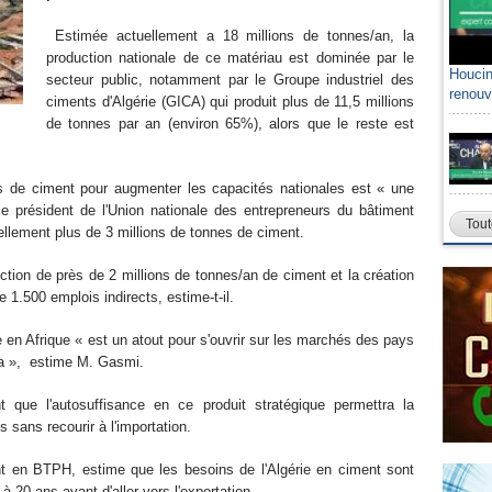
Estimée actuellement a 18 millions de tonnes/an, la
production nationale de ce matériau est dominée par le
Houcin
secteur public, notamment par le Groupe industriel des
renouv
ciments d'Algérie (GICA) qui produit plus de 11,5 millions
de tonnes par an (environ 65%), alors que le reste est
es de ciment pour augmenter les capacités nationales est « une
le président de l'Union nationale des entrepreneurs du bâtiment
Tout
ellement plus de 3 millions de tonnes de ciment.
ction de près de 2 millions de tonnes/an de ciment et la création
1.500 emplois indirects, estime-t-il.
ie en Afrique « est un atout pour s'ouvrir sur les marchés des pays
ria », estime M. Gasmi.
que l'autosuffisance en ce produit stratégique permettra la
s sans recourir à l'importation.
t en BTPH, estime que les besoins de l'Algérie en ciment sont
 à 20 ans avant d'aller vers l'exportation.