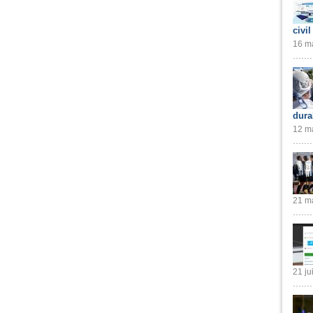
civil
16 ma
dura
12 ma
21 ma
21 ju