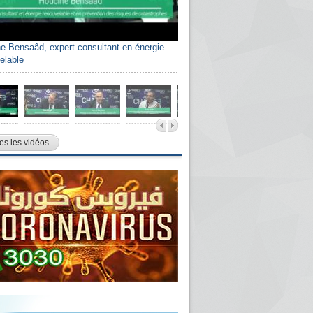
e Bensaâd, expert consultant en énergie
elable
es les vidéos