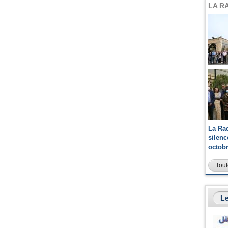
LA R
La Ra
silen
octob
Tout
Le