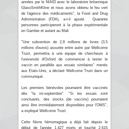
années par le NIAID avec le laboratoire britannique
GlaxoSmithKline et nous avons obtenu le feu vert
de l'agence des médicaments", la Food and Drug
Administration (FDA), a-t-il ajouté. Quarante
personnes participeront à la phase expérimentale
en Gambie et autant au Mali.
"Une subvention de 2,8 millions de livres (3,5
millions d'euros) assurée entre autre par Wellcome
Trust, permettra à une équipe de chercheurs à
l'université d'Oxford de commencer à tester le
vaccin en parallèle aux essais similaires" menés
aux Etats-Unis, a déclaré Wellcome Trust dans un
communiqué.
Les premiers bénévoles pourraient être vaccinés
dès "la mi-septembre". "Si les essais sont
concluants, des stocks (de vaccins) pourraient
ainsi être immédiatement disponibles pour l'OMS",
a expliqué Wellcome Trust.
Cette fièvre hémorragique a déjà fait depuis le
début de l'année 1.427 morts et touché 2.615