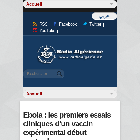
عربي
RSS
Facebook
Twitter
YouTube
Formulaire de recherche
Rechercher
Ebola : les premiers essais
cliniques d'un vaccin
expérimental début