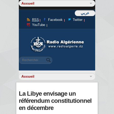
عربي
RSS
Facebook
Twitter
YouTube
Formulaire de recherche
Rechercher
La Libye envisage un
référendum constitutionnel
en décembre