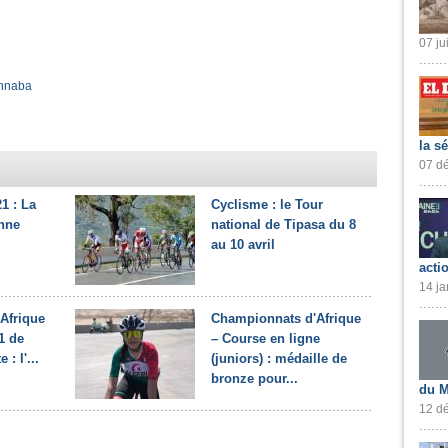
07 ju
nnaba
la s
07 dé
1 : La
Cyclisme : le Tour
enne
national de Tipasa du 8
au 10 avril
acti
14 ja
Afrique
Championnats d'Afrique
21 de
– Course en ligne
 : l'...
(juniors) : médaille de
bronze pour...
du M
12 dé