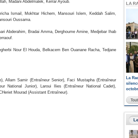
lah, Madani Abdelmalek, Kerrar Ayoub.
LA R
icha Ismail, Mokhtar Hichem, Mansouri Islem, Keddah Salim,
Mansouri Oussama.
ri Abderahim, Bradai Amma, Derghoume Amine, Medjebar Ihab
rraouf.
egherbi Nour El Houda, Belkacem Ben Ouanane Racha, Tedjane
La Ra
), Allam Samir (Entraîneur Senior), Faci Mustapha (Entraîneur
silen
ur National Junior), Laroui Ilies (Entraîneur National Cadet),
octob
CHeriet Mourad (Assistant Entraîneur).
Tout
Le