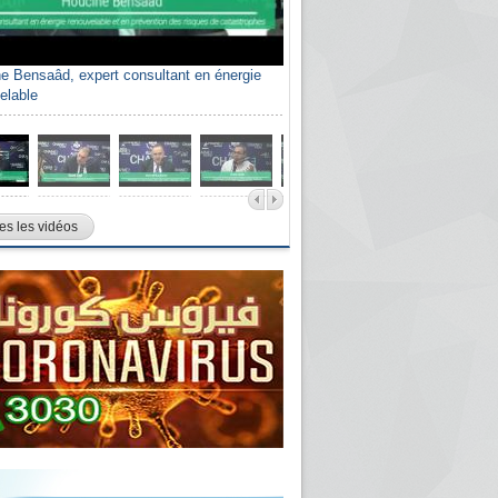
e Bensaâd, expert consultant en énergie
elable
es les vidéos