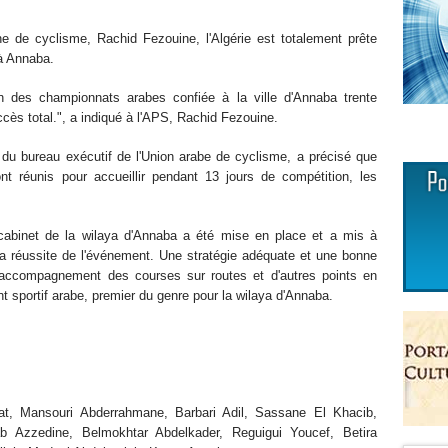
ne de cyclisme, Rachid Fezouine, l'Algérie est totalement prête
 à Annaba.
ion des championnats arabes confiée à la ville d'Annaba trente
cès total.", a indiqué à l'APS, Rachid Fezouine.
u bureau exécutif de l'Union arabe de cyclisme, a précisé que
t réunis pour accueillir pendant 13 jours de compétition, les
cabinet de la wilaya d'Annaba a été mise en place et a mis à
la réussite de l'événement. Une stratégie adéquate et une bonne
l'accompagnement des courses sur routes et d'autres points en
 sportif arabe, premier du genre pour la wilaya d'Annaba.
t, Mansouri Abderrahmane, Barbari Adil, Sassane El Khacib,
 Azzedine, Belmokhtar Abdelkader, Reguigui Youcef, Betira