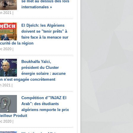
se met au dessus des lois
internationales »
in 2021 |
El Djeïch: les Algériens
doivent se "tenir prêts" à
faire face à la menace sur
écurité de la région
c 2020 |
Boukhalfa Yaïci,
président du Cluster
énergie solaire : aucune
on n'est engagée concrètement
n 2021 |
Compétition d’"INJAZ El
Arab": des étudiants
algériens remporte le prix
eilleur Produit
c 2020 |