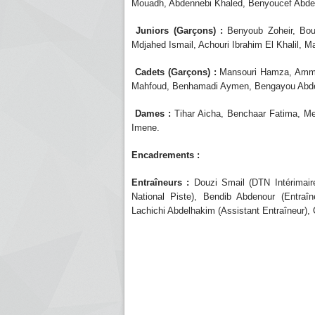
Mouadh, Abdennebi Khaled, Benyoucef Abdel
Juniors (Garçons) :
Benyoub Zoheir, Bour
Mdjahed Ismail, Achouri Ibrahim El Khalil, 
Cadets (Garçons) :
Mansouri Hamza, Amma
Mahfoud, Benhamadi Aymen, Bengayou Abde
Dames :
Tihar Aicha, Benchaar Fatima, M
Imene.
Encadrements :
Entraîneurs :
Douzi Smail (DTN Intérimaire
National Piste), Bendib Abdenour (Entraîne
Lachichi Abdelhakim (Assistant Entraîneur), 