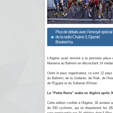
Plus de détails avec l’envoyé spécial
de la radio Chaine 3, Djamel
Boukercha.
L'Algérie avait terminé à la première plac
Manama au Bahreïn en décrochant 14 médaille
Outre le pays organisateur, ce sont 12 pays q
du Bahreïn, de la Jordanie, de l'Irak, de l'A
de l'Egypte et du Sultanat d'Oman.
La "Petite Reine" arabe en Algérie après 
Cette édition confiée à l'Algérie, 30 années 
de 330 cyclistes, qui se disputeront les 2
sera représentée par 34 athlètes dont 5 fill