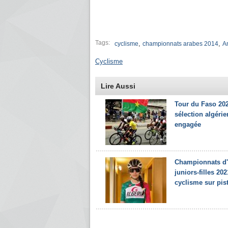
Tags:
,
,
cyclisme
championnats arabes 2014
A
Cyclisme
Lire Aussi
Tour du Faso 202
sélection algéri
engagée
Championnats d'
juniors-filles 20
cyclisme sur piste