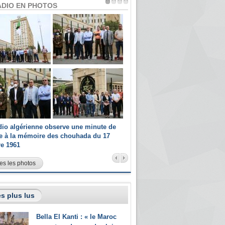
ADIO EN PHOTOS
dio algérienne observe une minute de
Les champions paralympiques 
ce à la mémoire des chouhada du 17
Radio Algérienne et recrutés 
re 1961
sportifs
es les photos
s plus lus
Bella El Kanti : « le Maroc