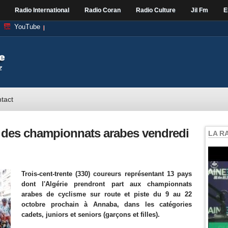
Radio International
Radio Coran
Radio Culture
Jil Fm
E
YouTube
tact
 des championnats arabes vendredi
LA R
Trois-cent-trente (330) coureurs représentant 13 pays
dont l'Algérie prendront part aux championnats
arabes de cyclisme sur route et piste du 9 au 22
octobre prochain à Annaba, dans les catégories
cadets, juniors et seniors (garçons et filles).