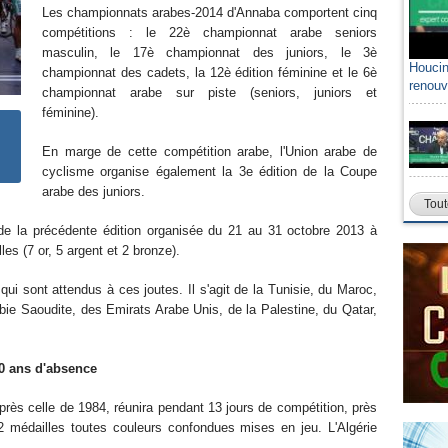
Les championnats arabes-2014 d'Annaba comportent cinq
compétitions : le 22è championnat arabe seniors
masculin, le 17è championnat des juniors, le 3è
Houcin
championnat des cadets, la 12è édition féminine et le 6è
renouv
championnat arabe sur piste (seniors, juniors et
féminine).
En marge de cette compétition arabe, l'Union arabe de
cyclisme organise également la 3e édition de la Coupe
arabe des juniors.
Tout
e de la précédente édition organisée du 21 au 31 octobre 2013 à
s (7 or, 5 argent et 2 bronze).
ui sont attendus à ces joutes. Il s'agit de la Tunisie, du Maroc,
rabie Saoudite, des Emirats Arabe Unis, de la Palestine, du Qatar,
30 ans d'absence
après celle de 1984, réunira pendant 13 jours de compétition, près
82 médailles toutes couleurs confondues mises en jeu. L'Algérie
es.