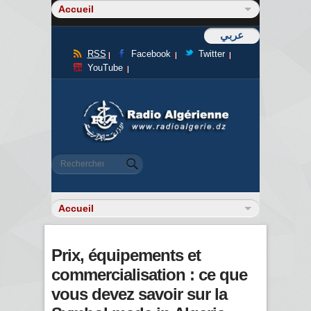
عربي
RSS
Facebook
Twitter
YouTube
Formulaire de recherche
Rechercher
Prix, équipements et
commercialisation : ce que
vous devez savoir sur la