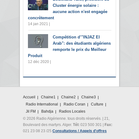
Cluster énergie solaire :
aucune action n'est engagée
concrètement
14 jan 2021 |
Compétition d’"INJAZ El
Arab": des étudiants algériens
remporte le prix du Meilleur
Produit
12 déc 2020 |
Accueil
Chaine1
Chaine2
Chaine3
Radio International
Radio Coran
Culture
Jil FM
Bahdja
Radios Locales
© 2026 Radio Algérienne. tous droits réservés. | 21,
Boulevard des martyrs. Alger.
Tél:
023 500 301 |
Fax:
021 23 08 23 /25
Consultations / Appels d'offres