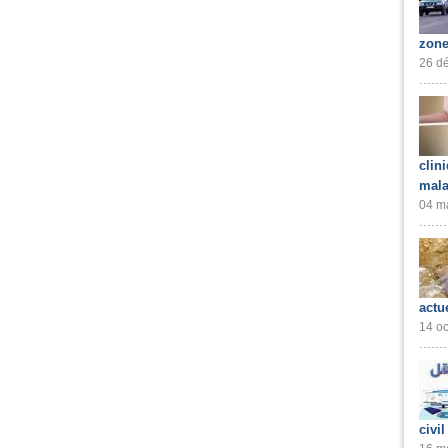
zone
26 dé
clin
mala
04 ma
actu
14 oc
civil