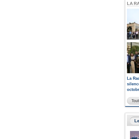
LA R
La Ra
silen
octob
Tout
Le