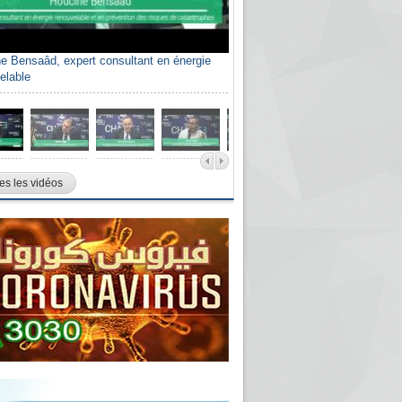
e Bensaâd, expert consultant en énergie
elable
es les vidéos