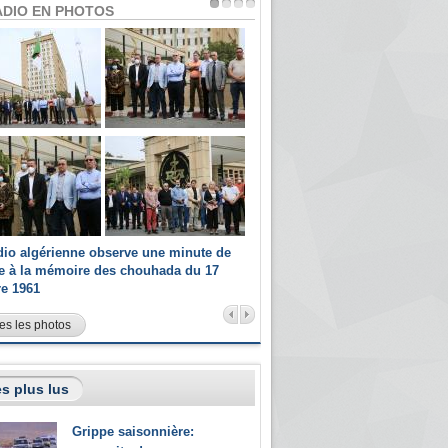
ADIO EN PHOTOS
dio algérienne observe une minute de
Les champions paralympiques 
ce à la mémoire des chouhada du 17
Radio Algérienne et recrutés 
re 1961
sportifs
es les photos
s plus lus
Grippe saisonnière: