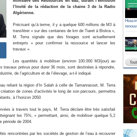
ministère des Ressources en eau, durant l’émission
l’Invité de la rédaction de la chaine 3 de la Radio
Algérienne.
Houcin
Précisant qu’à terme, il y a quelque 600 millions de M3 à
renouv
transférer « sur des centaines de km de Tiaret à Biskra »,
M. Terra signale que des forages sont actuellement
entrepris « pour confirmer la ressource et lancer les
travaux ».
Les quantités à mobiliser (environ 100.000 M3/jour) au
Tout
 travaux prévus pour durer 36 mois, sont destinées à répondre,
trie, de l’agriculture et de l’élevage, a-t-il indiqué.
eau reliant la région d’In Salah à celle de Tamanrasset, M. Terra
 création de zones d’activités le long de son parcours, permettra
tants, à l’horizon 2050.
vées à travers tout le pays, M. Terra déclare être très satisfait
teignant les 75%, » permettant, ainsi, de mobiliser quelque 5,2
me période de 2004.
cultés rencontrées par les sociétés de gestion de l’eau à recouvrer