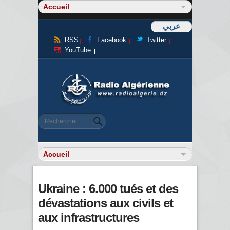
عربي
RSS
Facebook
Twitter
YouTube
Formulaire de recherche
Rechercher
Ukraine : 6.000 tués et des
dévastations aux civils et
aux infrastructures