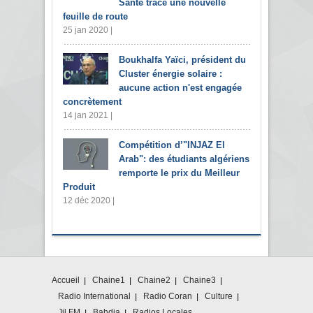
Santé trace une nouvelle
feuille de route
25 jan 2020 |
Boukhalfa Yaïci, président du
Cluster énergie solaire :
aucune action n'est engagée
concrètement
14 jan 2021 |
Compétition d’"INJAZ El
Arab": des étudiants algériens
remporte le prix du Meilleur
Produit
12 déc 2020 |
Accueil
Chaine1
Chaine2
Chaine3
Radio International
Radio Coran
Culture
Jil FM
Bahdja
Radios Locales