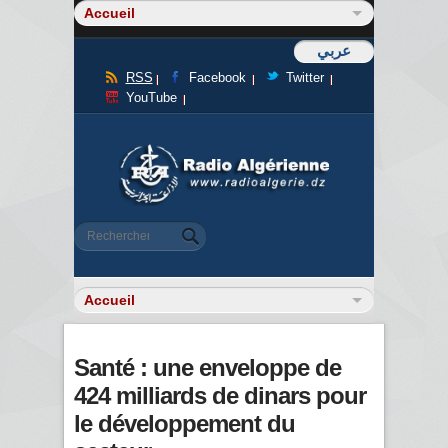
عربي
RSS
Facebook
Twitter
YouTube
Formulaire de recherche
Rechercher
Santé : une enveloppe de
424 milliards de dinars pour
le développement du