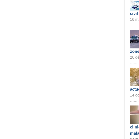
civil
16 ma
zone
26 dé
actu
14 oc
clin
mala