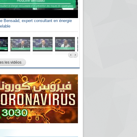
e Bensaâd, expert consultant en énergie
elable
es les vidéos