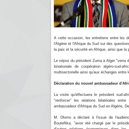
A cette occasion, les entretiens entre les d
l'Algérie et l'Afrique du Sud sur des questio
la paix et la sécurité en Afrique, ainsi que l
Le séjour du président Zuma à Alger "verra
binationale de coopération algéro-sud-af
multisectorielle ainsi qu'aux échanges entr
Déclaration du nouvel ambassadeur d'Afr
La visite qu'effectuera le président sud-af
"renforcer" les relations bilatérales entr
ambassadeur d'Afrique du Sud en Algérie, D
M. Dlomo a déclaré à l'issue de l'audien
Bouteflika, "avoir été chargé par le présid
d'autres relations économiques dans les 