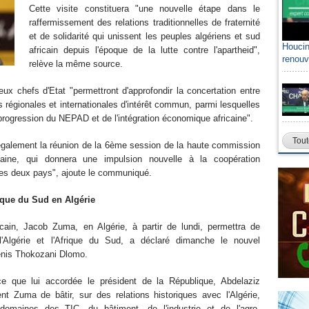
Cette visite constituera "une nouvelle étape dans le
raffermissement des relations traditionnelles de fraternité
et de solidarité qui unissent les peuples algériens et sud
Houcin
africain depuis l'époque de la lutte contre l'apartheid",
renouv
relève la même source.
eux chefs d'Etat "permettront d'approfondir la concertation entre
ns régionales et internationales d'intérêt commun, parmi lesquelles
a progression du NEPAD et de l'intégration économique africaine".
Tout
 également la réunion de la 6ème session de la haute commission
ricaine, qui donnera une impulsion nouvelle à la coopération
e les deux pays", ajoute le communiqué.
ique du Sud en Algérie
ricain, Jacob Zuma, en Algérie, à partir de lundi, permettra de
e l'Algérie et l'Afrique du Sud, a déclaré dimanche le nouvel
enis Thokozani Dlomo.
ce que lui accordée le président de la République, Abdelaziz
ent Zuma de bâtir, sur des relations historiques avec l'Algérie,
domaines des TIC, du bâtiment, de l'industrie et de l'agro-