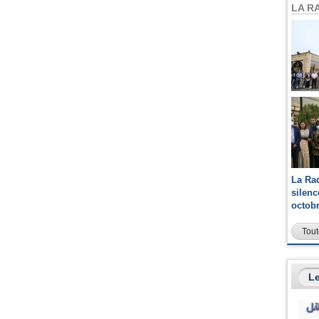
LA R
La Ra
silen
octob
Tout
Le