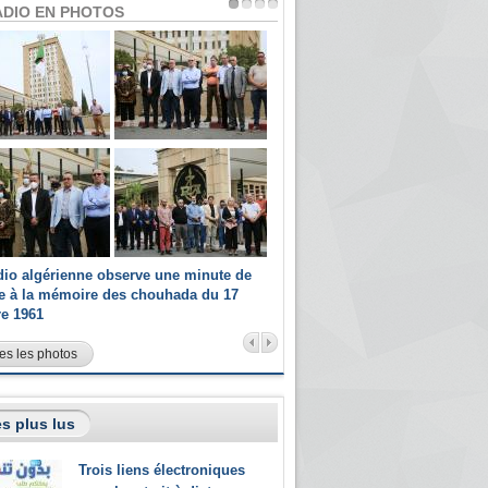
ADIO EN PHOTOS
dio algérienne observe une minute de
Les champions paralympiques 
ce à la mémoire des chouhada du 17
Radio Algérienne et recrutés 
re 1961
sportifs
es les photos
s plus lus
Trois liens électroniques