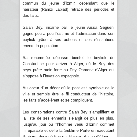
commun du jeune d’Izmir, cependant que le
narrateur (Ramzi Labiad) retrace des périodes et
des faits.
Salah Bey, incarné par le jeune Aissa Segueni
gagne peu à peu l’estime et l’admiration dans son
beylick grâce à ses actions et ses réalisations
envers la population.
Sa renommée dépasse bientôt le beylick de
Constantine pour arriver à Alger, où le Bey des
beys prête main forte au Dey Osmane d’Alger qui
s’oppose à l’invasion espagnole.
Au coeur d’un décor où le pont est symbole de la
ville et semble être le fil conducteur de l’histoire,
les faits s’accélèrent et se compliquent.
Les conspirations contre Salah Bey s’amplifient et
la liste de ses ennemis s’élargit de plus en plus,
jusqu’au jour où ‘‘l’homme venu d’Izmir commet
l’irréparable et défie la Sublime Porte en exécutant
Braham, désigné Bey par Hassan Pacha d’Alger.