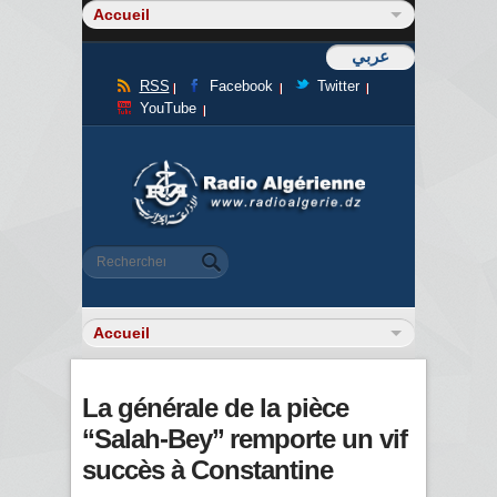
عربي
RSS
Facebook
Twitter
YouTube
Formulaire de recherche
Rechercher
La générale de la pièce
‘‘Salah-Bey’’ remporte un vif
succès à Constantine