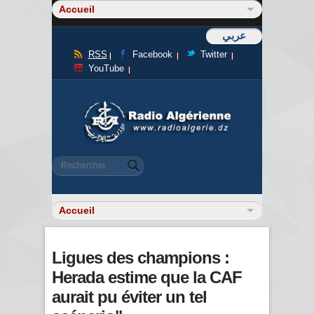
عربي
RSS
Facebook
Twitter
YouTube
Formulaire de recherche
Rechercher
Ligues des champions :
Herada estime que la CAF
aurait pu éviter un tel