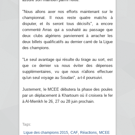
"Nous allons axer nos efforts maintenant sur le
championnat. Il nous reste quatre matchs à
disputer, et ils seront tous décisifs", a encore
commenté Arras qui a souhaité au passage que
deux clubs algériens parviennent à arracher les
deux billets qualificatifs au dernier carré de la Ligue
des champions.
"Le seul avantage qui résulte du tirage au sort, est
que ce dernier va nous éviter des dépenses
supplémentaires, vu que nous n'allons effectuer
qu'un seul voyage au Soudan", a-t-il poursuivi.
Justement, le MCEE débutera la phase des poules
par un déplacement à Khartoum où il croisera le fer
à Al-Merrikh le 26, 27 ou 28 juin prochain.
Tags:
,
,
,
Ligue des champions 2015
CAF
Réactions
MCEE