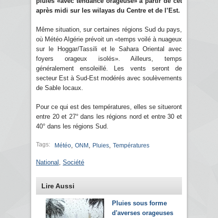
pluies «avec tendance orageuse» à partir de cet
après midi sur les wilayas du Centre et de l’Est.
Même situation, sur certaines régions Sud du pays,
où Météo Algérie prévoit un «temps voilé à nuageux
sur le Hoggar/Tassili et le Sahara Oriental avec
foyers orageux isolés». Ailleurs, temps
généralement ensoleillé. Les vents seront de
secteur Est à Sud-Est modérés avec soulèvements
de Sable locaux.
Pour ce qui est des températures, elles se situeront
entre 20 et 27° dans les régions nord et entre 30 et
40° dans les régions Sud.
Tags:
,
,
,
Météo
ONM
Pluies
Températures
National
,
Société
Lire Aussi
Pluies sous forme
d'averses orageuses