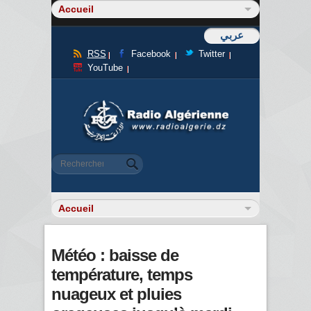
عربي
RSS
Facebook
Twitter
YouTube
Formulaire de recherche
Rechercher
Météo : baisse de
température, temps
nuageux et pluies