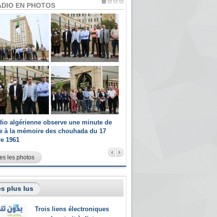
ADIO EN PHOTOS
dio algérienne observe une minute de
Les champions paralympiques 
ce à la mémoire des chouhada du 17
Radio Algérienne et recrutés 
re 1961
sportifs
es les photos
s plus lus
Trois liens électroniques