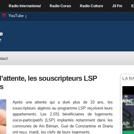
Radio International
Radio Coran
Radio Culture
Jil Fm
E
YouTube
tact
d’attente, les souscripteurs LSP
LA R
ts
Après une attente qui a duré plus de 10 ans, les
souscripteurs algérois au programme LSP reçoivent leurs
appartements. Les 2.031 bénéficiaires de logements
socio-participatifs (LSP) implantés notamment dans les
communes de Ain Bénian, Gué de Constantine et Draria
ont reçu, mardi, les clefs de leurs logements.