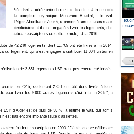
Présidant la cérémonie de remise des clefs à la coupole
du complexe olympique Mohamed Boudiaf, le wali
Houcin
d’Alger, Abdelkader Zoukh, a présenté ses excuses s aux
renouv
bénéficiaires et il s’est engagé à livrer les logements, des
autres souscripteurs de cette formule, d’ici 2016.
oté de 42.248 logements, dont 11.709 ont été livrés à fin 2014,
laya du logement, qui s’est engagée à distribuer 11.884 unités en
Tout
 réalisation de 3.351 logements LSP n'ont pas encore été lancés,
P promis en 2015, seulement 2.031 ont été donc livrés à leurs
ble pour livrer les 9.000 autres logements d’ici à la fin 2015'', a
me LSP d’Alger est de plus de 50 %, a estimé le wali, qui admis
n’est pas encore implanté faute d’assiettes.
aient fait leur souscription en 2000. ''J’étais encore célibataire
 de demande de logement LSP. Depuis, je me suis mariée et