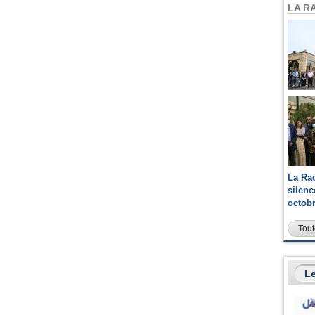
LA R
La Ra
silen
octob
Tout
Le