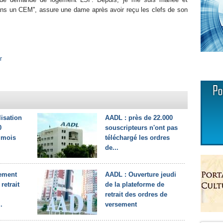
 dans un CEM'', assure une dame après avoir reçu les clefs de son
r
lisation
AADL : près de 22.000
0
souscripteurs n'ont pas
 mois
téléchargé les ordres
de...
ement
AADL : Ouverture jeudi
retrait
de la plateforme de
retrait des ordres de
.
versement