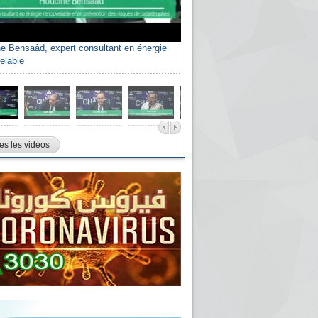
e Bensaâd, expert consultant en énergie
elable
es les vidéos