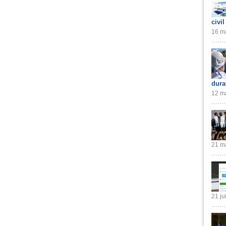
civil
16 ma
dura
12 ma
21 ma
21 ju