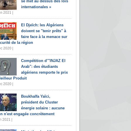
se met au dessus des lois
internationales »
in 2021 |
El Djeïch: les Algériens
doivent se "tenir prêts" à
faire face à la menace sur
écurité de la région
c 2020 |
Compétition d’"INJAZ El
Arab": des étudiants
algériens remporte le prix
eilleur Produit
c 2020 |
Boukhalfa Yaïci,
président du Cluster
énergie solaire : aucune
on n'est engagée concrètement
n 2021 |