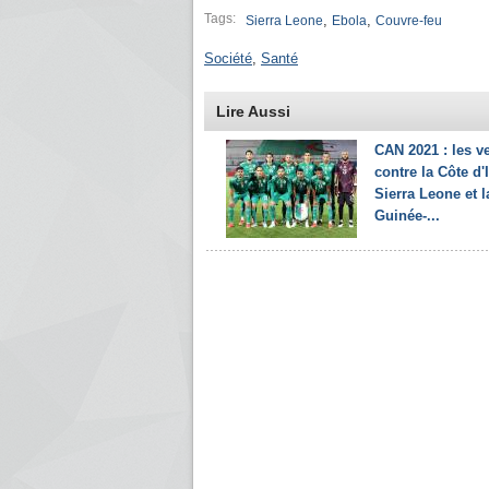
Tags:
,
,
Sierra Leone
Ebola
Couvre-feu
Société
,
Santé
Lire Aussi
CAN 2021 : les ve
contre la Côte d'I
Sierra Leone et l
Guinée-...