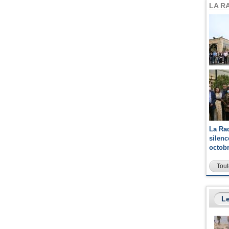
LA R
La Ra
silen
octob
Tout
Le