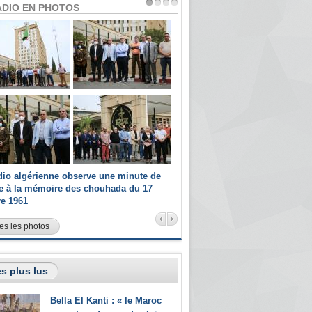
ADIO EN PHOTOS
dio algérienne observe une minute de
Les champions paralympiques 
ce à la mémoire des chouhada du 17
Radio Algérienne et recrutés 
re 1961
sportifs
es les photos
s plus lus
Bella El Kanti : « le Maroc