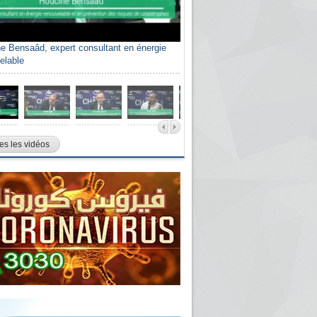
e Bensaâd, expert consultant en énergie
elable
es les vidéos