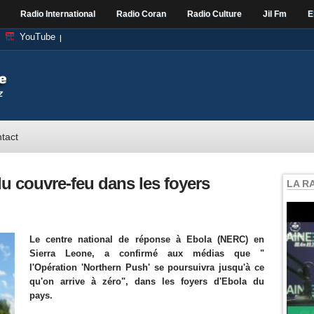
Radio International
Radio Coran
Radio Culture
Jil Fm
E
YouTube
tact
du couvre-feu dans les foyers
LA R
Le centre national de réponse à Ebola (NERC) en
Sierra Leone, a confirmé aux médias que "
l'Opération 'Northern Push' se poursuivra jusqu'à ce
qu'on arrive à zéro", dans les foyers d'Ebola du
pays.