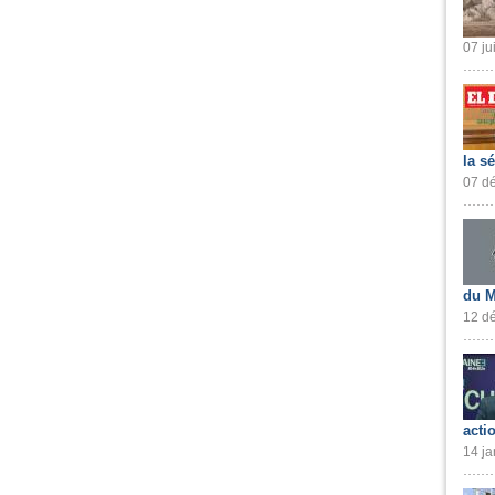
07 ju
la s
07 dé
du M
12 dé
acti
14 ja