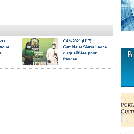
rts
CAN-2021 (U17) :
voire,
Gambie et Sierra Leone
a
disqualifiées pour
fraudes