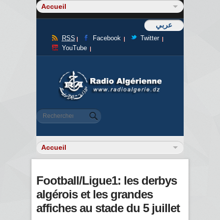
عربي
RSS
Facebook
Twitter
YouTube
Formulaire de recherche
Rechercher
Football/Ligue1: les derbys
algérois et les grandes
affiches au stade du 5 juillet