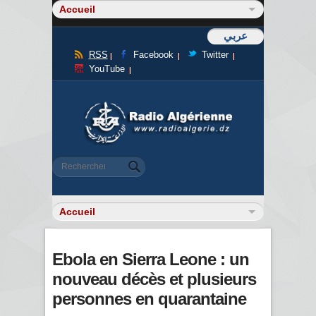
عربي
RSS
Facebook
Twitter
YouTube
Formulaire de recherche
Rechercher
Ebola en Sierra Leone : un
nouveau décès et plusieurs
personnes en quarantaine