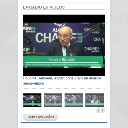
LA RADIO EN VIDÉOS
Houcine Bensaâd, expert consultant en énergie
Sami Agli, président de la Confédération
renouvelable
algérienne du patronat citoyen CAPC
Toutes les vidéos