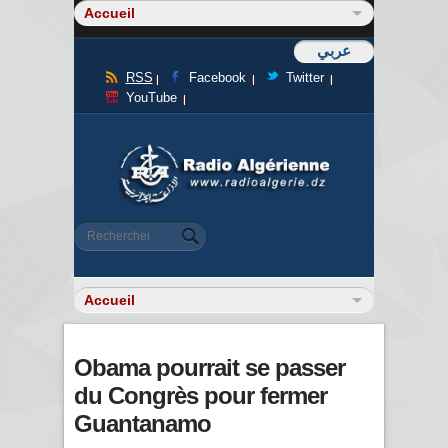
عربي
RSS
Facebook
Twitter
YouTube
Formulaire de recherche
Rechercher
Obama pourrait se passer
du Congrès pour fermer
Guantanamo