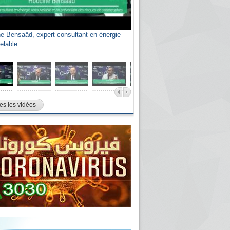
e Bensaâd, expert consultant en énergie
elable
es les vidéos