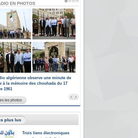
ADIO EN PHOTOS
dio algérienne observe une minute de
Les champions paralympiques 
ce à la mémoire des chouhada du 17
Radio Algérienne et recrutés 
re 1961
sportifs
es les photos
s plus lus
Trois liens électroniques