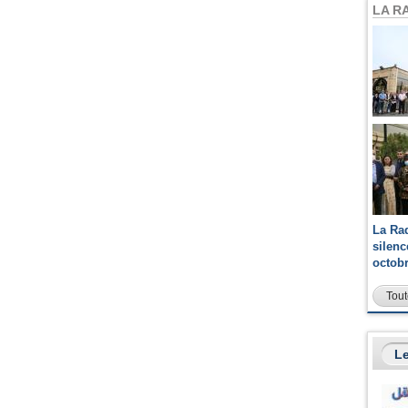
LA R
La Ra
silen
octob
Tout
Le