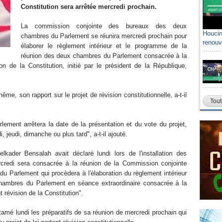
Constitution sera arrêtée mercredi prochain.
La commission conjointe des bureaux des deux
Houcin
chambres du Parlement se réunira mercredi prochain pour
renouv
élaborer le règlement intérieur et le programme de la
réunion des deux chambres du Parlement consacrée à la
on de la Constitution, initié par le président de la République,
me, son rapport sur le projet de révision constitutionnelle, a-t-il
Tout
lement arrêtera la date de la présentation et du vote du projet,
i, jeudi, dimanche ou plus tard", a-t-il ajouté.
kader Bensalah avait déclaré lundi lors de l'installation des
edi sera consacrée à la réunion de la Commission conjointe
Parlement qui procèdera à l'élaboration du règlement intérieur
hambres du Parlement en séance extraordinaire consacrée à la
t révision de la Constitution".
mé lundi les préparatifs de sa réunion de mercredi prochain qui