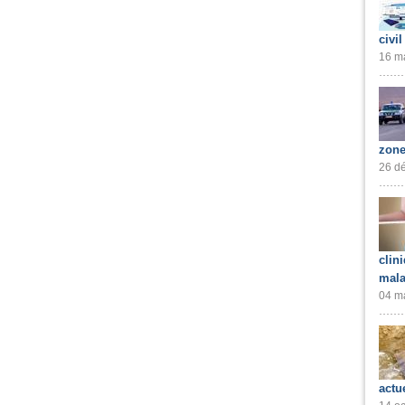
civil
16 ma
zone
26 dé
clin
mala
04 ma
actu