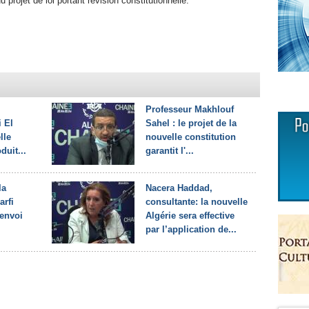
 projet de loi portant révision constitutionnelle.
Professeur Makhlouf
i El
Sahel : le projet de la
lle
nouvelle constitution
duit...
garantit l'...
la
Nacera Haddad,
arfi
consultante: la nouvelle
'envoi
Algérie sera effective
par l’application de...