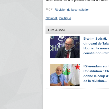
sera consacrée à la présentation et au vote du
Tags:
Révision de la constitution
National
,
Politique
Lire Aussi
Brahim Sedrati,
dirigeant de Tala
Houriat: la nouve
constitution intro
Référendum sur 
Constitution : Ch
donne le coup d
de la révision...