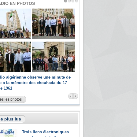
ADIO EN PHOTOS
dio algérienne observe une minute de
Les champions paralympiques 
ce à la mémoire des chouhada du 17
Radio Algérienne et recrutés 
re 1961
sportifs
es les photos
s plus lus
Trois liens électroniques