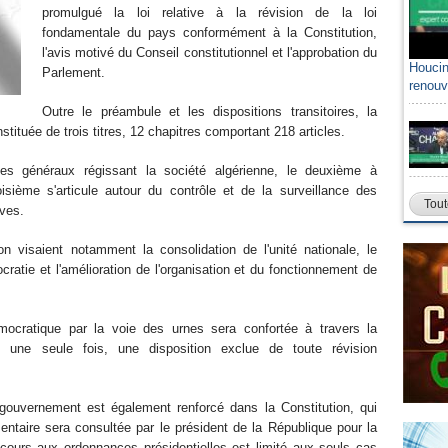
promulgué la loi relative à la révision de la loi
fondamentale du pays conformément à la Constitution,
l'avis motivé du Conseil constitutionnel et l'approbation du
Houcin
Parlement.
renouv
Outre le préambule et les dispositions transitoires, la
tituée de trois titres, 12 chapitres comportant 218 articles.
pes généraux régissant la société algérienne, le deuxième à
oisième s'articule autour du contrôle et de la surveillance des
Tout
ives.
 visaient notamment la consolidation de l'unité nationale, le
cratie et l'amélioration de l'organisation et du fonctionnement de
émocratique par la voie des urnes sera confortée à travers la
e une seule fois, une disposition exclue de toute révision
e gouvernement est également renforcé dans la Constitution, qui
mentaire sera consultée par le président de la République pour la
ecours aux ordonnances présidentielles est limité aux seuls cas