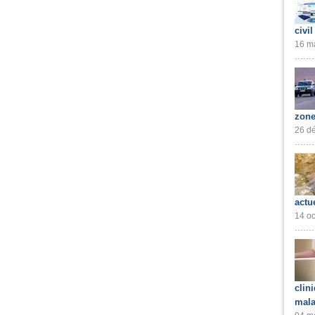
civil
16 ma
zone
26 dé
actu
14 oc
clin
mala