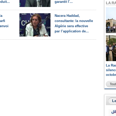
duit...
garantit l'...
LA R
la
Nacera Haddad,
arfi
consultante: la nouvelle
'envoi
Algérie sera effective
par l’application de...
La Ra
silen
octob
Tout
Le