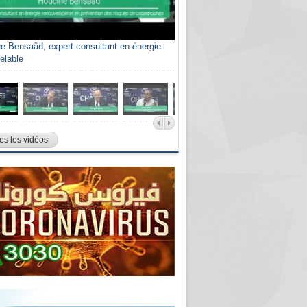
e Bensaâd, expert consultant en énergie
elable
es les vidéos