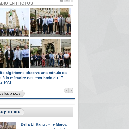
ADIO EN PHOTOS
dio algérienne observe une minute de
Les champions paralympiques 
ce à la mémoire des chouhada du 17
Radio Algérienne et recrutés 
re 1961
sportifs
es les photos
s plus lus
Bella El Kanti : « le Maroc