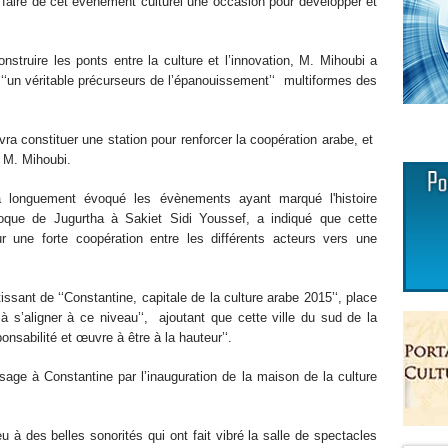
 faire de cet évènement culturel une occasion pour développer et
construire les ponts entre la culture et l’innovation, M. Mihoubi a
re ‘‘un véritable précurseurs de l’épanouissement’‘ multiformes des
evra constituer une station pour renforcer la coopération arabe, et
é M. Mihoubi.
a longuement évoqué les évènements ayant marqué l'histoire
que de Jugurtha à Sakiet Sidi Youssef, a indiqué que cette
our une forte coopération entre les différents acteurs vers une
ant de ‘‘Constantine, capitale de la culture arabe 2015’‘, place
‘à s’aligner à ce niveau’‘, ajoutant que cette ville du sud de la
ponsabilité et œuvre à être à la hauteur’‘.
age à Constantine par l’inauguration de la maison de la culture
 à des belles sonorités qui ont fait vibré la salle de spectacles