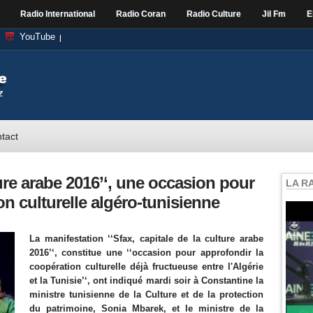
Radio International
Radio Coran
Radio Culture
Jil Fm
E
YouTube
tact
lture arabe 2016’‘, une occasion pour
LA R
on culturelle algéro-tunisienne
La manifestation ‘‘Sfax, capitale de la culture arabe
2016’‘, constitue une ‘‘occasion pour approfondir la
coopération culturelle déjà fructueuse entre l'Algérie
et la Tunisie’‘, ont indiqué mardi soir à Constantine la
ministre tunisienne de la Culture et de la protection
du patrimoine, Sonia Mbarek, et le ministre de la