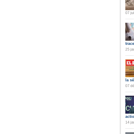
07 ju
trac
25 ja
la s
07 dé
acti
14 ja