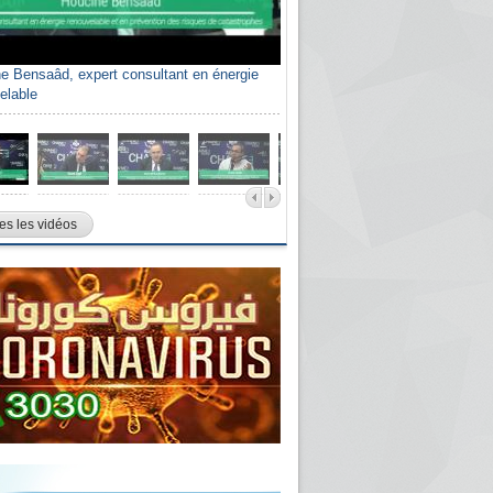
e Bensaâd, expert consultant en énergie
elable
es les vidéos