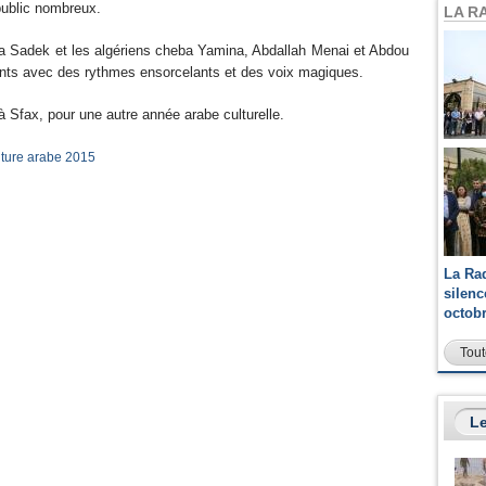
public nombreux.
LA R
fia Sadek et les algériens cheba Yamina, Abdallah Menai et Abdou
ents avec des rythmes ensorcelants et des voix magiques.
 à Sfax, pour une autre année arabe culturelle.
lture arabe 2015
La Ra
silen
octob
Tout
Le