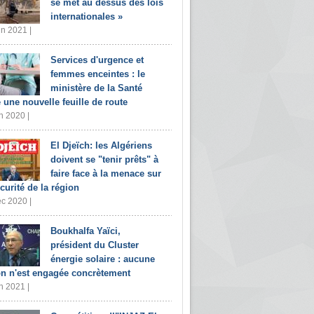
se met au dessus des lois
internationales »
in 2021 |
Services d'urgence et
femmes enceintes : le
ministère de la Santé
e une nouvelle feuille de route
n 2020 |
El Djeïch: les Algériens
doivent se "tenir prêts" à
faire face à la menace sur
écurité de la région
c 2020 |
Boukhalfa Yaïci,
président du Cluster
énergie solaire : aucune
on n'est engagée concrètement
n 2021 |