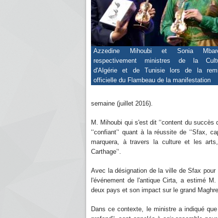
Azzedine Mihoubi et Sonia Mbare
respectivement ministres de la Cult
d'Algérie et de Tunisie lors de la rem
officielle du Flambeau de la manifestation
semaine (juillet 2016).
M. Mihoubi qui s'est dit ‘‘content du succès 
‘‘confiant’‘ quant à la réussite de ‘‘Sfax, 
marquera, à travers la culture et les arts
Carthage’‘.
Avec la désignation de la ville de Sfax pour 
l'événement de l'antique Cirta, a estimé M
deux pays et son impact sur le grand Maghre
Dans ce contexte, le ministre a indiqué que 