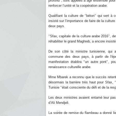
profond’‘, sont appelés à agir ensemble pour
renforcer l’unité et la coopération arabe.
Qualifiant la culture de ‘‘béton’‘ qui sert à 
insisté sur l’importance de faire de la cultu
deux pays.
‘‘Sfax, capitale de la culture arabe 2016’‘, d
réhabiliter le grand Maghreb, a encore insist
De son côté la ministre tunisienne, qui 
commune des deux pays, à partir de l'épo
manifestation établira ‘‘un autre pont’‘, p
renaissance culturelle arabe.
Mme Mbarek a reconnu que le succès retentiss
désormais la barrière très haut pour Sfax, ‘
Tunisie ‘‘était consciente du défi et de la res
Les deux ministres avaient entamé leur pass
d’Ali Mendjeli.
La soirée de remise du flambeau a donné lieu