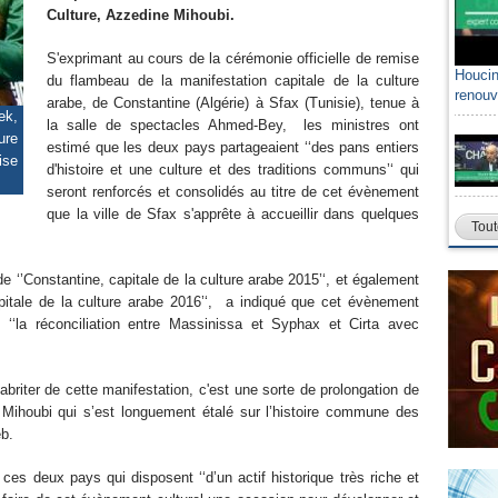
Culture, Azzedine Mihoubi.
S'exprimant au cours de la cérémonie officielle de remise
Houcin
du flambeau de la manifestation capitale de la culture
renouv
arabe, de Constantine (Algérie) à Sfax (Tunisie), tenue à
k,
la salle de spectacles Ahmed-Bey, les ministres ont
ure
estimé que les deux pays partageaient ‘‘des pans entiers
ise
d'histoire et une culture et des traditions communs’‘ qui
seront renforcés et consolidés au titre de cet évènement
que la ville de Sfax s'apprête à accueillir dans quelques
Tout
de ‘’Constantine, capitale de la culture arabe 2015’‘, et également
capitale de la culture arabe 2016’‘, a indiqué que cet évènement
, ‘‘la réconciliation entre Massinissa et Syphax et Cirta avec
abriter de cette manifestation, c'est une sorte de prolongation de
. Mihoubi qui s’est longuement étalé sur l’histoire commune des
b.
ces deux pays qui disposent ‘‘d’un actif historique très riche et