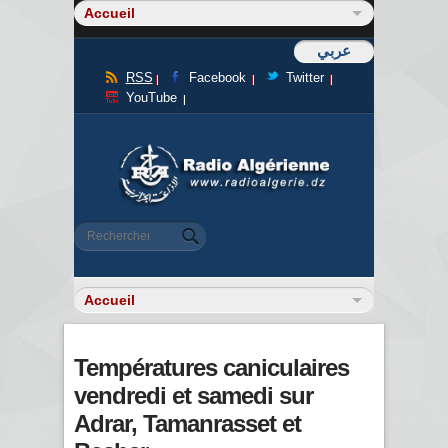
عربي
RSS
Facebook
Twitter
YouTube
Formulaire de recherche
Rechercher
Températures caniculaires
vendredi et samedi sur
Adrar, Tamanrasset et