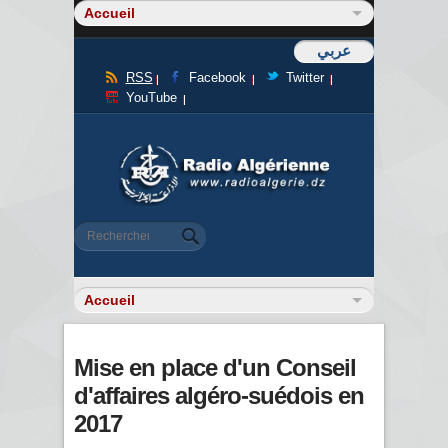
عربي
RSS
Facebook
Twitter
YouTube
Formulaire de recherche
Rechercher
Mise en place d'un Conseil
d'affaires algéro-suédois en
2017