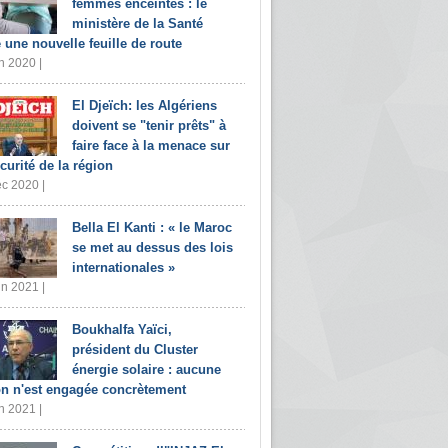
femmes enceintes : le
ministère de la Santé
e une nouvelle feuille de route
n 2020 |
El Djeïch: les Algériens
doivent se "tenir prêts" à
faire face à la menace sur
écurité de la région
c 2020 |
Bella El Kanti : « le Maroc
se met au dessus des lois
internationales »
in 2021 |
Boukhalfa Yaïci,
président du Cluster
énergie solaire : aucune
on n'est engagée concrètement
n 2021 |