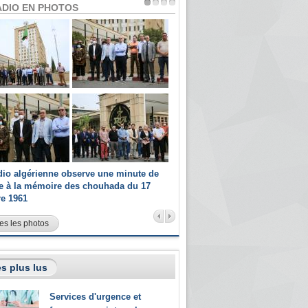
ADIO EN PHOTOS
dio algérienne observe une minute de
Les champions paralympiques 
ce à la mémoire des chouhada du 17
Radio Algérienne et recrutés 
re 1961
sportifs
es les photos
s plus lus
Services d'urgence et