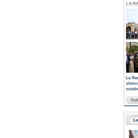
LA R
La Ra
silen
octob
Tout
Le