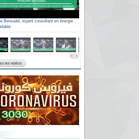
e Bensaâd, expert consultant en énergie
elable
es les vidéos