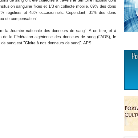
ons de sang ont été collectés à travers le territoire national dont
ransfusion sanguine fixes et 1/3 en collecte mobile. 69% des dons
4% réguliers et 45% occasionnels. Cependant, 31% des dons
/ou de compensation".
re la Journée nationale des donneurs de sang". A ce titre, et à
ion de la Fédération algérienne des donneurs de sang (FADS), le
s de sang est "Gloire à nos donneurs de sang". APS