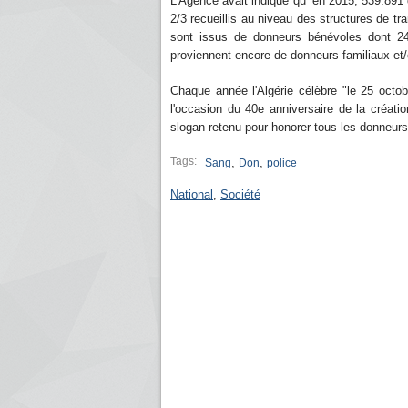
L'Agence avait indiqué qu'"en 2015, 539.891 d
2/3 recueillis au niveau des structures de t
sont issus de donneurs bénévoles dont 2
proviennent encore de donneurs familiaux et
Chaque année l'Algérie célèbre "le 25 octob
l'occasion du 40e anniversaire de la créat
slogan retenu pour honorer tous les donneur
Tags:
,
,
Sang
Don
police
National
,
Société