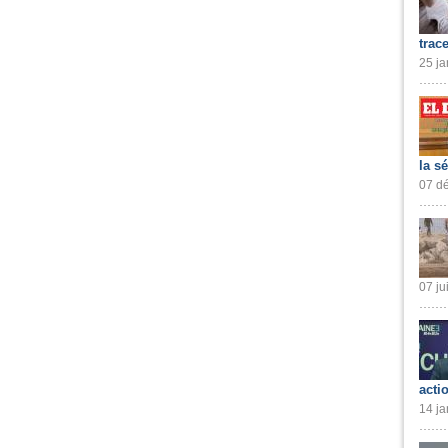
trac
25 ja
la s
07 dé
07 ju
acti
14 ja