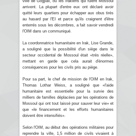
ville de Gogjiali, où les Irakiens qui fuient Mossoul
arrivent. La plupart d'entre eux ont déclaré avoir
quitté leurs quartiers pour échapper aux obus tirés
au hasard par l'EI et parce qu'ils craignent d'être
enterrés sous les décombres, a fait savoir vendredi
l'OIM dans un communiqué.
La coordonnatrice humanitaire en Irak, Lise Grande,
a souligné que la possibilité d'un siège dans le
secteur occidental de Mossoul était «très réelle»,
mettant en garde que cela aurait d'énormes
conséquences pour les civils pris au piège.
Pour sa part, le chef de mission de l'OIM en Irak,
Thomas Lothar Weiss, a souligné que «l'aide
humanitaire est essentielle pour la survie des
milliers de familles déplacées par les opérations de
Mossoul qui ont tout laissé pour sauver leur vie» et
que «le financement et les efforts humanitaires
doivent être intensifiés».
Selon l'OIM, au début des opérations militaires pour
reprendre la ville, 1,5 million de civils vivaient à