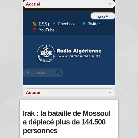
عربي
RSS
Facebook
Twitter
YouTube
Formulaire de recherche
Rechercher
Irak : la bataille de Mossoul
a déplacé plus de 144.500
personnes