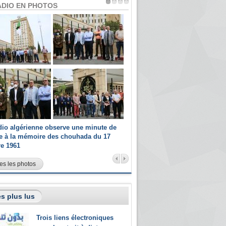
ADIO EN PHOTOS
dio algérienne observe une minute de
Les champions paralympiques 
ce à la mémoire des chouhada du 17
Radio Algérienne et recrutés 
re 1961
sportifs
es les photos
s plus lus
Trois liens électroniques