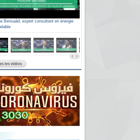
e Bensaâd, expert consultant en énergie
elable
es les vidéos