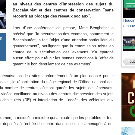
au niveau des centres d'impression des sujets du
Baccalauréat et des centres de conservation "sans
recourir au blocage des réseaux sociaux".
Houcin
renouv
Lors d'une conférence de presse, Mme Benghebrit a
précisé que "la sécurisation des examens, notamment le
r
Baccalauréat, a fait l'objet d'une attention particulière du
gouvernement", soulignant que la commission mixte en
charge de la sécurisation des examens "n'a épargné
aucun effort pour réunir les bonnes conditions à l'effet de
Tout
garantir le bon déroulement de ces examens".
"sécurisation des sites conformément à un plan adopté par le
ocales, la réhabilitation du siège régional de l'Office national des
 du nombre de centres où sont gardés les sujets des épreuves,
 de vidéosurveillance au niveau des centres d'impression des sujets
 des sujets (DE) et interdiction de l'accès des véhicules aux
xamen, a indiqué la ministre qui a ajouté que les portables et tout
e déposés à l'entrée du centre dans une salle aménagée à cet