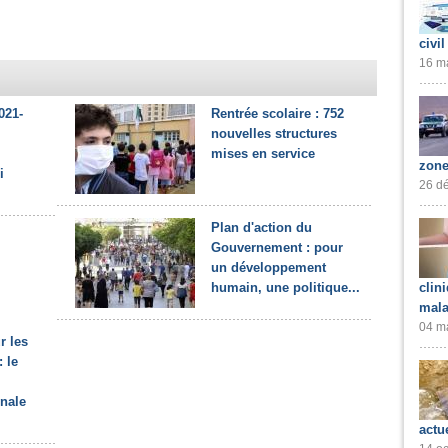
civil
16 ma
021-
Rentrée scolaire : 752
nouvelles structures
mises en service
zone
i
26 dé
Plan d'action du
Gouvernement : pour
un développement
clin
humain, une politique...
mala
04 ma
r les
 le
onale
actu