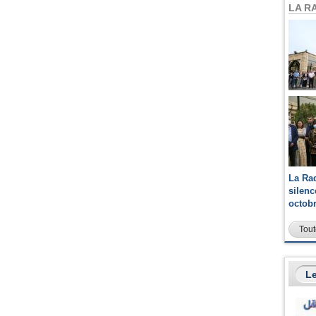
LA R
La Ra
silen
octob
Tout
Le