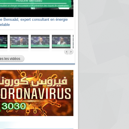
e Bensaâd, expert consultant en énergie
elable
es les vidéos