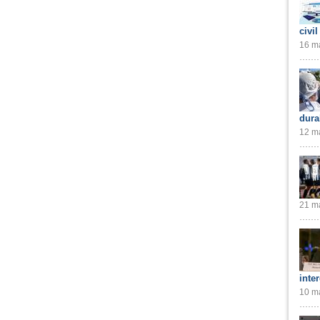
civil
16 ma
dura
12 ma
21 ma
inte
10 ma