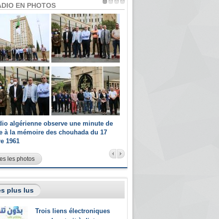
ADIO EN PHOTOS
dio algérienne observe une minute de
Les champions paralympiques 
ce à la mémoire des chouhada du 17
Radio Algérienne et recrutés 
re 1961
sportifs
es les photos
s plus lus
Trois liens électroniques