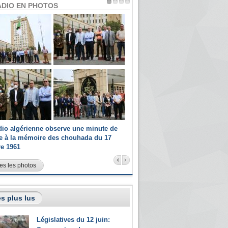
ADIO EN PHOTOS
dio algérienne observe une minute de
Les champions paralympiques 
ce à la mémoire des chouhada du 17
Radio Algérienne et recrutés 
re 1961
sportifs
es les photos
s plus lus
Législatives du 12 juin: