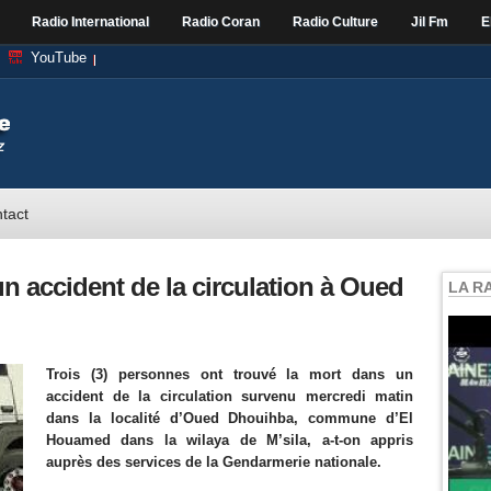
Radio International
Radio Coran
Radio Culture
Jil Fm
E
YouTube
tact
un accident de la circulation à Oued
LA R
Trois (3) personnes ont trouvé la mort dans un
accident de la circulation survenu mercredi matin
dans la localité d’Oued Dhouihba, commune d’El
Houamed dans la wilaya de M’sila, a-t-on appris
auprès des services de la Gendarmerie nationale.