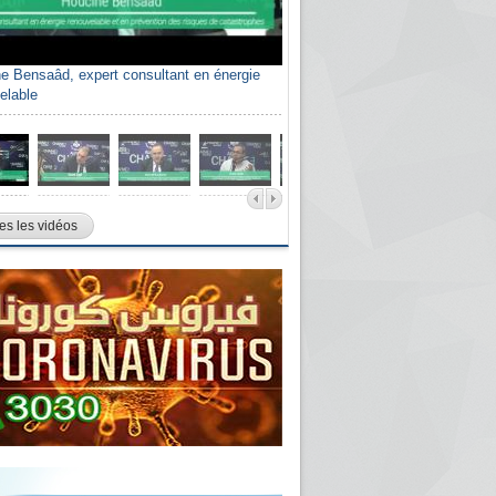
e Bensaâd, expert consultant en énergie
elable
es les vidéos