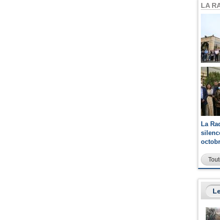
LA R
La Ra
silen
octob
Tout
Le