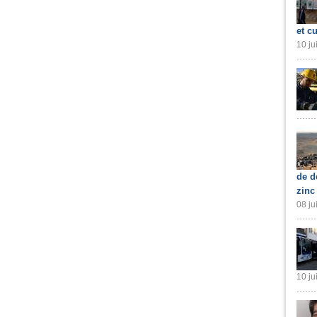
et cu
10 ju
de d
zinc
08 ju
10 ju