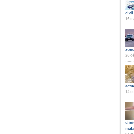
civil
16 ma
zone
26 dé
actu
14 oc
clin
mala