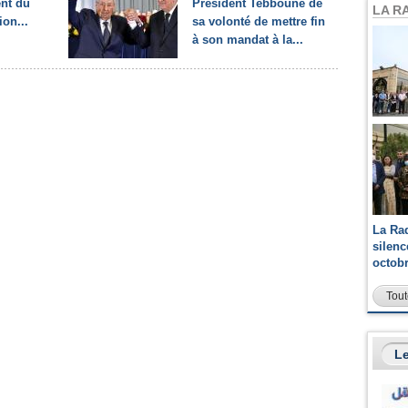
ent du
Président Tebboune de
LA R
ion...
sa volonté de mettre fin
à son mandat à la...
La Ra
silen
octob
Tout
Le