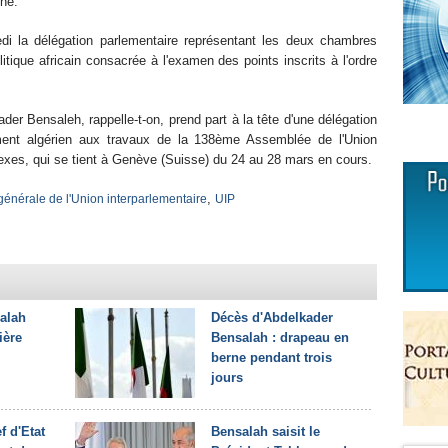
nne.
i la délégation parlementaire représentant les deux chambres
itique africain consacrée à l'examen des points inscrits à l'ordre
der Bensaleh, rappelle-t-on, prend part à la tête d'une délégation
ent algérien aux travaux de la 138ème Assemblée de l'Union
nexes, qui se tient à Genève (Suisse) du 24 au 28 mars en cours.
,
énérale de l'Union interparlementaire
UIP
alah
Décès d'Abdelkader
ière
Bensalah : drapeau en
berne pendant trois
jours
f d'Etat
Bensalah saisit le