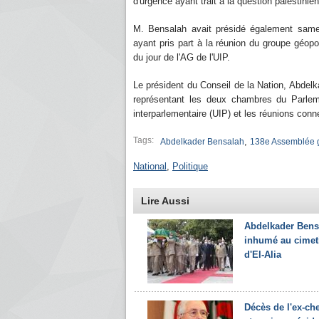
d'urgence ayant trait à la question palestinie
M. Bensalah avait présidé également samed
ayant pris part à la réunion du groupe géopol
du jour de l'AG de l'UIP.
Le président du Conseil de la Nation, Abdelka
représentant les deux chambres du Parlem
interparlementaire (UIP) et les réunions con
Tags:
,
Abdelkader Bensalah
138e Assemblée g
National
,
Politique
Lire Aussi
Abdelkader Bens
inhumé au cimet
d'El-Alia
Décès de l'ex-che