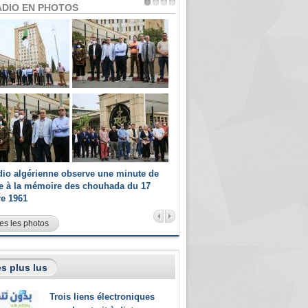
ADIO EN PHOTOS
dio algérienne observe une minute de
Les champions paralympiques 
ce à la mémoire des chouhada du 17
Radio Algérienne et recrutés 
re 1961
sportifs
es les photos
s plus lus
Trois liens électroniques