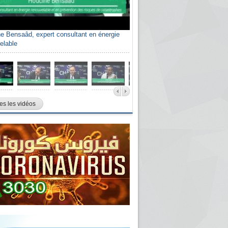
e Bensaâd, expert consultant en énergie
elable
es les vidéos