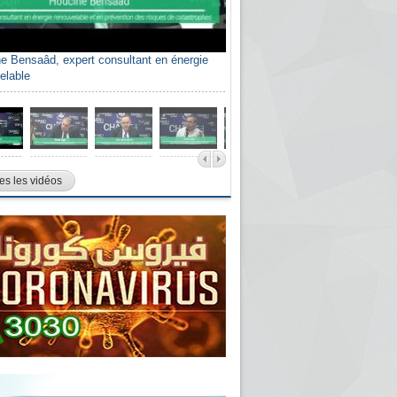
e Bensaâd, expert consultant en énergie
elable
es les vidéos