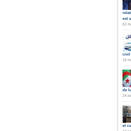
rela
est 
02 ma
civil
16 ma
de l
24 ju
et cu