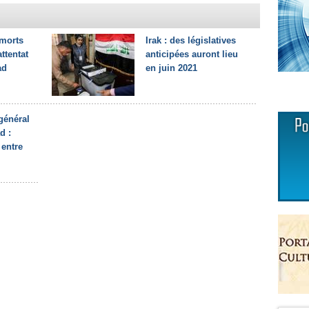
 morts
Irak : des législatives
ttentat
anticipées auront lieu
ad
en juin 2021
général
d :
 entre