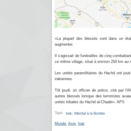
«La plupart des blessés sont dans un état c
augmenter.
Il s'agissait de funérailles de cinq combatta
ce même village, situé à environ 250 km au
Les unités paramilitaires du Hachd ont joué
irakiennes.
Tôt jeudi, un officier de police, cité par 
autres blessés lorsque des terroristes ava
unités tribales du Hachd al-Chaabi». APS
Tags:
,
Irak
Attentat à la Bombe
Monde
,
Asie
,
Irak