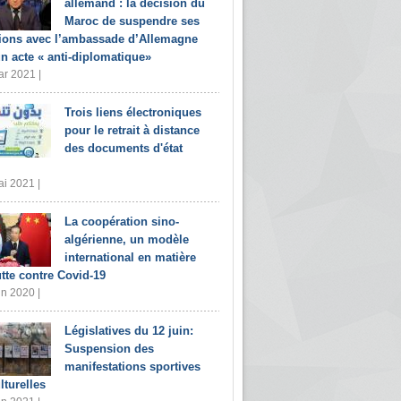
allemand : la décision du
Maroc de suspendre ses
tions avec l’ambassade d’Allemagne
un acte « anti-diplomatique»
r 2021 |
Trois liens électroniques
pour le retrait à distance
des documents d'état
i 2021 |
La coopération sino-
algérienne, un modèle
international en matière
utte contre Covid-19
in 2020 |
Législatives du 12 juin:
Suspension des
manifestations sportives
lturelles