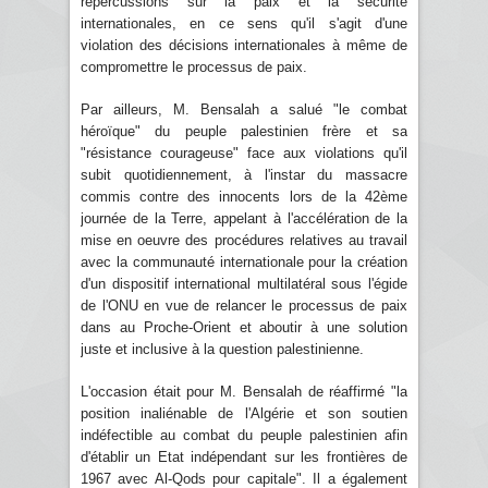
répercussions sur la paix et la sécurité
internationales, en ce sens qu'il s'agit d'une
violation des décisions internationales à même de
compromettre le processus de paix.
Par ailleurs, M. Bensalah a salué "le combat
héroïque" du peuple palestinien frère et sa
"résistance courageuse" face aux violations qu'il
subit quotidiennement, à l'instar du massacre
commis contre des innocents lors de la 42ème
journée de la Terre, appelant à l'accélération de la
mise en oeuvre des procédures relatives au travail
avec la communauté internationale pour la création
d'un dispositif international multilatéral sous l'égide
de l'ONU en vue de relancer le processus de paix
dans au Proche-Orient et aboutir à une solution
juste et inclusive à la question palestinienne.
L'occasion était pour M. Bensalah de réaffirmé "la
position inaliénable de l'Algérie et son soutien
indéfectible au combat du peuple palestinien afin
d'établir un Etat indépendant sur les frontières de
1967 avec Al-Qods pour capitale". Il a également