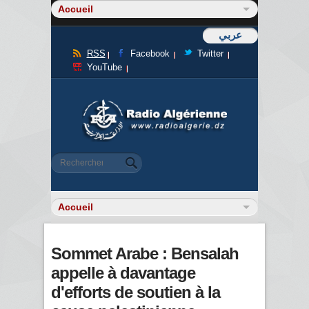
عربي
RSS
Facebook
Twitter
YouTube
Formulaire de recherche
Rechercher
Sommet Arabe : Bensalah
appelle à davantage
d'efforts de soutien à la