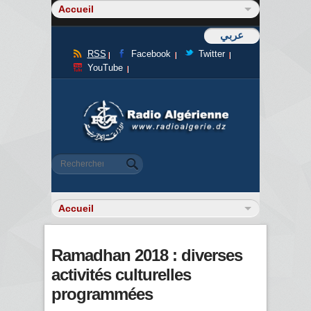
عربي
RSS
Facebook
Twitter
YouTube
Formulaire de recherche
Rechercher
Ramadhan 2018 : diverses
activités culturelles
programmées