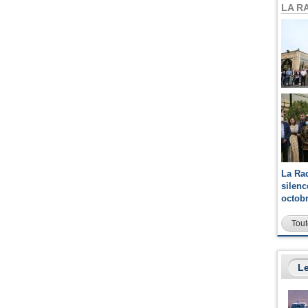
LA R
La Ra
silen
octob
Tout
Le