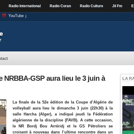
Radio International
Radio Coran
Radio Culture
Jil Fm
E
YouTube
tact
le NRBBA-GSP aura lieu le 3 juin à
LA R
La finale de la 52e édition de la Coupe d’Algérie de
volleyball aura lieu le dimanche 3 juin (22h30) à la
salle Harcha (Alger), a indiqué jeudi la Fédération
algérienne de la discipline (FAVB). A cette occasion,
le NR Bordj Bou Arréridj et le GS Pétroliers se
croisent à nouveau dans l’ultime rencontre dans un