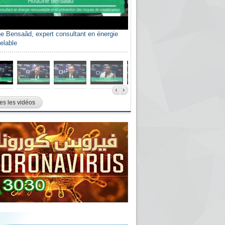
e Bensaâd, expert consultant en énergie
elable
es les vidéos