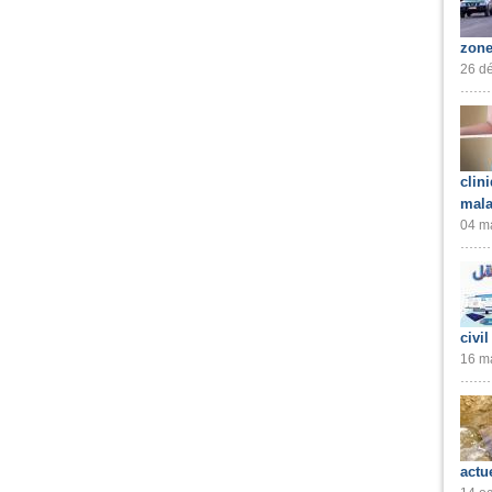
zone
26 dé
clin
mala
04 ma
civil
16 ma
actu