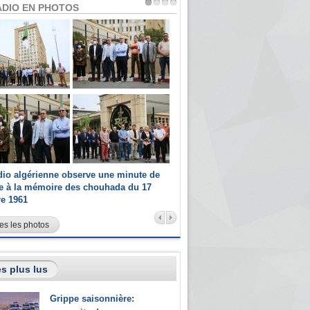
ADIO EN PHOTOS
dio algérienne observe une minute de
Les champions paralympiques 
ce à la mémoire des chouhada du 17
Radio Algérienne et recrutés 
re 1961
sportifs
es les photos
s plus lus
Grippe saisonnière: