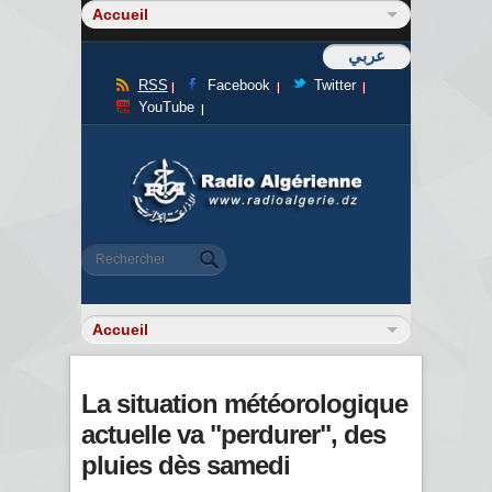
عربي
RSS
Facebook
Twitter
YouTube
Formulaire de recherche
Rechercher
La situation météorologique
actuelle va "perdurer", des
pluies dès samedi