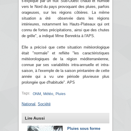
s'explique par un flux Sud-Ouest chaud et humide
vers le Nord du pays provoquant des pluies, parfois
orageuses, sur les régions côtières. La même
situation a été observée dans les régions
intérieures, notamment les Hauts-Plateaux qui ont
connu de fortes précipitations, ainsi que des chutes
de grêle", a indiqué Mme Benrekta à l'APS.
Elle a précisé que cette situation météorologique
était "normale" et reflète "les caractéristiques
météorologiques de la région méditerranéenne,
connue par ses variabilités intra-annuelle et intra-
saison, à l'exemple de la saison printanière de cette
année qui a vu une période pluvieuse plus
prolongée que d'habitude". APS
Tags:
,
,
ONM
Météo
Pluies
National
,
Société
Lire Aussi
Pluies sous forme