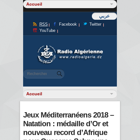
عربي
RSS
Facebook
Twitter
YouTube
Formulaire de recherche
Rechercher
Jeux Méditerranéens 2018 –
Natation : médaille d’Or et
nouveau record d’Afrique