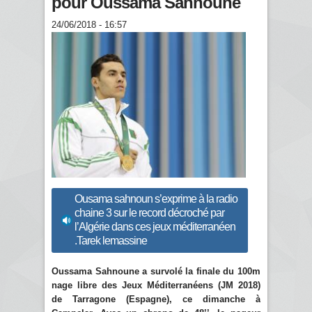
pour Oussama Sahnoune
24/06/2018 - 16:57
Ousama sahnoun s’exprime à la radio
chaine 3 sur le record décroché par
l’Algérie dans ces jeux méditerranéen
.Tarek lemassine
Oussama Sahnoune a survolé la finale du 100m
nage libre des Jeux Méditerranéens (JM 2018)
de Tarragone (Espagne), ce dimanche à