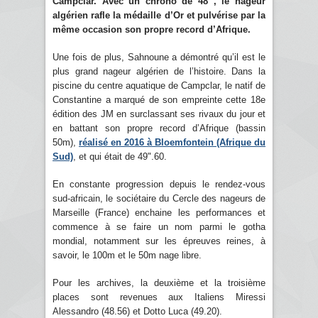
Campclar. Avec un chrono de 48’’, le nageur
algérien rafle la médaille d’Or et pulvérise par la
même occasion son propre record d’Afrique.
Une fois de plus, Sahnoune a démontré qu’il est le
plus grand nageur algérien de l’histoire. Dans la
piscine du centre aquatique de Campclar, le natif de
Constantine a marqué de son empreinte cette 18e
édition des JM en surclassant ses rivaux du jour et
en battant son propre record d’Afrique (bassin
50m),
réalisé en 2016 à Bloemfontein (Afrique du
Sud)
, et qui était de 49".60.
En constante progression depuis le rendez-vous
sud-africain, le sociétaire du Cercle des nageurs de
Marseille (France) enchaine les performances et
commence à se faire un nom parmi le gotha
mondial, notamment sur les épreuves reines, à
savoir, le 100m et le 50m nage libre.
Pour les archives, la deuxième et la troisième
places sont revenues aux Italiens Miressi
Alessandro (48.56) et Dotto Luca (49.20).