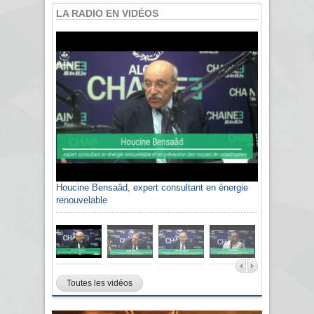
LA RADIO EN VIDÉOS
Houcine Bensaâd, expert consultant en énergie
Sami Agli, président de la Confédération
renouvelable
algérienne du patronat citoyen CAPC
Toutes les vidéos