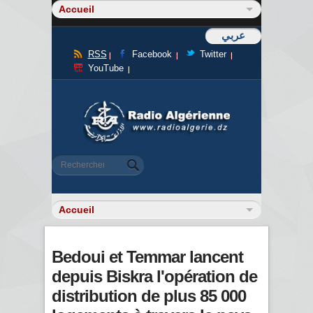
عربي
RSS
Facebook
Twitter
YouTube
Formulaire de recherche
Rechercher
Bedoui et Temmar lancent
depuis Biskra l'opération de
distribution de plus 85 000